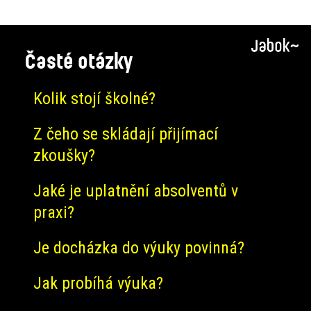
Časté otázky
Kolik stojí školné?
Z čeho se skládají přijímací
zkoušky?
Jaké je uplatnění absolventů v
praxi?
Je docházka do výuky povinná?
Jak probíhá výuka?