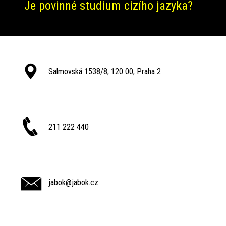
Je povinné studium cizího jazyka?
Salmovská 1538/8, 120 00, Praha 2
211 222 440
jabok@jabok.cz