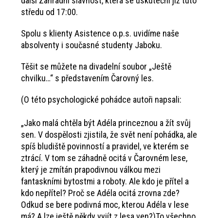
další Zahradní slavnost, která se uskuteční již tuto
středu od 17:00.
Spolu s klienty Asistence o.p.s. uvidíme naše
absolventy i současné studenty Jaboku.
Těšit se můžete na divadelní soubor „Ještě
chvilku…“ s představením Čarovný les.
(O této psychologické pohádce autoři napsali:
„Jako malá chtěla být Adéla princeznou a žít svůj
sen. V dospělosti zjistila, že svět není pohádka, ale
spíš bludiště povinností a pravidel, ve kterém se
ztrácí. V tom se záhadně ocitá v Čarovném lese,
který je zmítán prapodivnou válkou mezi
fantaskními bytostmi a roboty. Ale kdo je přítel a
kdo nepřítel? Proč se Adéla ocitá zrovna zde?
Odkud se bere podivná moc, kterou Adéla v lese
má? A lze ještě někdy vyjít z lesa ven?)To všechno