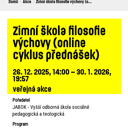
Breadcrumbs
You
Domů
Akce
Zimní škola filosofie výchovy (o...
are
here:
Zimní škola filosofie
výchovy (online
cyklus přednášek)
26. 12. 2025, 14:00 – 30. 1. 2026,
19:57
veřejná akce
Pořadatel
JABOK - Vyšší odborná škola sociálně
pedagogická a teologická
Program