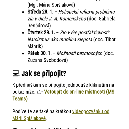
(Mgr. Mária Spišiaková)
Středa 28. 1.
–
Holistická reflexia problému
zla v diele J. A. Komenského
(doc. Gabriela
Genčúrová)
Čtvrtek 29. 1.
–
Zlo v ére postfaktickosti:
Narcizmus ako morálna slepota
(doc. Tibor
Máhrik)
Pátek 30. 1.
–
Možnosti bezmocných
(doc.
Zuzana Svobodová)
💻 Jak se připojit?
K přednáškám se připojíte jednoduše kliknutím na
odkaz níže: 👉
Vstoupit do on-line místnosti (MS
Teams)
Podívejte se také na krátkou
videopozvánku od
Márii Spišiakové
.