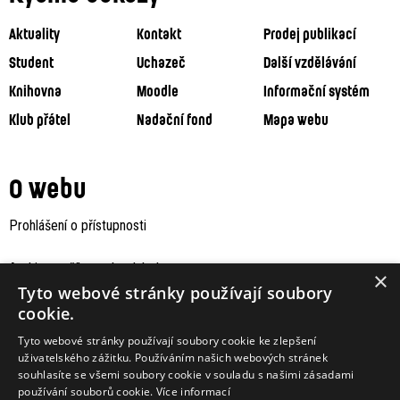
Aktuality
Kontakt
Prodej publikací
Student
Uchazeč
Další vzdělávání
Knihovna
Moodle
Informační systém
Klub přátel
Nadační fond
Mapa webu
O webu
Prohlášení o přístupnosti
Archiv staršího webu Jaboku
×
Tyto webové stránky používají soubory
cookie.
Tyto webové stránky používají soubory cookie ke zlepšení
uživatelského zážitku. Používáním našich webových stránek
souhlasíte se všemi soubory cookie v souladu s našimi zásadami
používání souborů cookie.
Více informací