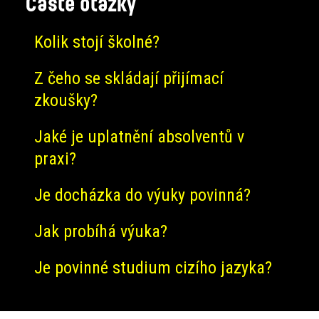
Časté otázky
Kolik stojí školné?
Z čeho se skládají přijímací
zkoušky?
Jaké je uplatnění absolventů v
praxi?
Je docházka do výuky povinná?
Jak probíhá výuka?
Je povinné studium cizího jazyka?