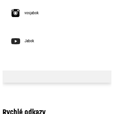
vosjabok
Jabok
Rychlé odkazy