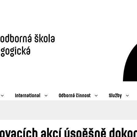
International
Odborná činnost
Služby
vovacích akcí úspěšně doko