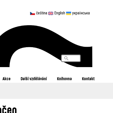
čeština
English
українська
Vyhledávání
Search
Akce
Další vzdělávání
Knihovna
Kontakt
nčen