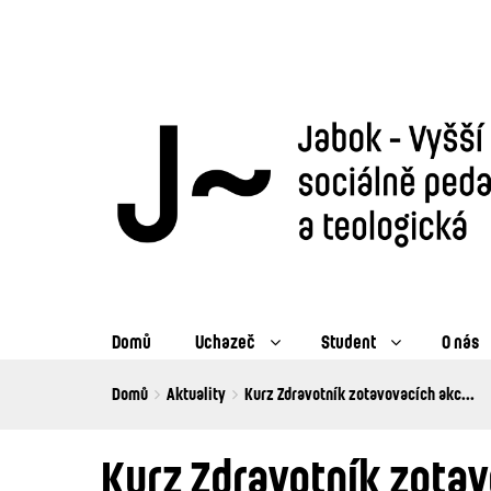
Domů
Uchazeč
Student
O nás
Breadcrumbs
You
Domů
Aktuality
Kurz Zdravotník zotavovacích akc...
are
here:
Kurz Zdravotník zota