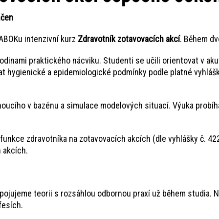
nčen
JABOKu intenzivní kurz
Zdravotník zotavovacích akcí
. Během dvo
dinami praktického nácviku. Studenti se učili orientovat v ak
t hygienické a epidemiologické podmínky podle platné vyhlášky
tonoucího v bazénu a simulace modelových situací. Výuka prob
funkce zdravotníka na zotavovacích akcích (dle vyhlášky č. 42
 akcích.
opojujeme teorii s rozsáhlou odbornou praxí už během studia. Na
fesích.