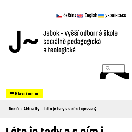
čeština
English
українська
Vyhledá
Search
Hlavní menu
Breadcrumbs
You
Domů
Aktuality
Léto je tady a s ním i upravený ...
are
here:
Léto je tady a s ním i