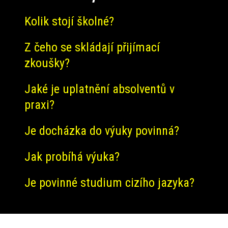
Kolik stojí školné?
Z čeho se skládají přijímací
zkoušky?
Jaké je uplatnění absolventů v
praxi?
Je docházka do výuky povinná?
Jak probíhá výuka?
Je povinné studium cizího jazyka?