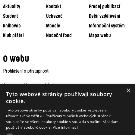
Aktuality
Kontakt
Prodej publikací
Student
Uchazeč
Další vzdělávání
Knihovna
Moodle
Informační systém
Klub přátel
Nadační fond
Mapa webu
O webu
Prohlášení o přístupnosti
Archiv staršího webu Jaboku
×
Tyto webové stránky používají soubory
cookie.
Tyto webové stránky používají soubory cookie ke zlepšení
uživatelského zážitku. Používáním našich webových stránek
souhlasíte se všemi soubory cookie v souladu s našimi zásadami
používání souborů cookie.
Více informací