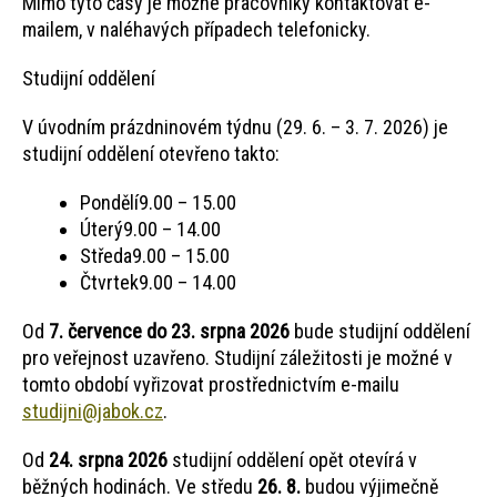
Mimo tyto časy je možné pracovníky kontaktovat e-
mailem, v naléhavých případech telefonicky.
Studijní oddělení
V úvodním prázdninovém týdnu (29. 6. – 3. 7. 2026) je
studijní oddělení otevřeno takto:
Pondělí9.00 – 15.00
Úterý9.00 – 14.00
Středa9.00 – 15.00
Čtvrtek9.00 – 14.00
Od
7. července do 23. srpna 2026
bude studijní oddělení
pro veřejnost uzavřeno. Studijní záležitosti je možné v
tomto období vyřizovat prostřednictvím e-mailu
studijni@jabok.cz
.
Od
24. srpna 2026
studijní oddělení opět otevírá v
běžných hodinách. Ve středu
26. 8.
budou výjimečně