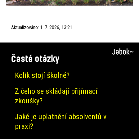
Aktualizováno:
1. 7. 2026, 13:21
Časté otázky
Kolik stojí školné?
Z čeho se skládají přijímací
zkoušky?
Jaké je uplatnění absolventů v
praxi?