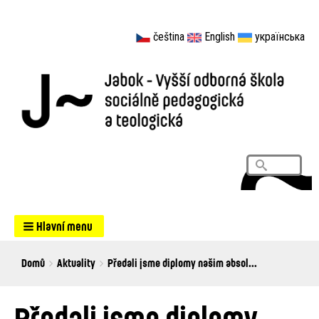
čeština
English
українська
Vyhledá
Search
Hlavní menu
Breadcrumbs
You
Domů
Aktuality
Předali jsme diplomy našim absol...
are
here:
Předali jsme diplomy