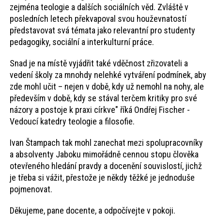
zejména teologie a dalších sociálních věd. Zvláště v
posledních letech překvapoval svou houževnatostí
představovat svá témata jako relevantní pro studenty
pedagogiky, sociální a interkulturní práce.
Snad je na místě vyjádřit také vděčnost zřizovateli a
vedení školy za mnohdy nelehké vytváření podmínek, aby
zde mohl učit – nejen v době, kdy už nemohl na nohy, ale
především v době, kdy se stával terčem kritiky pro své
názory a postoje k praxi církve" říká Ondřej Fischer -
Vedoucí katedry teologie a filosofie.
Ivan Štampach tak mohl zanechat mezi spolupracovníky
a absolventy Jaboku mimořádně cennou stopu člověka
otevřeného hledání pravdy a docenění souvislostí, jichž
je třeba si vážit, přestože je někdy těžké je jednoduše
pojmenovat.
Děkujeme, pane docente, a odpočívejte v pokoji.