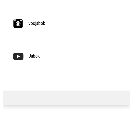
vosjabok
Jabok