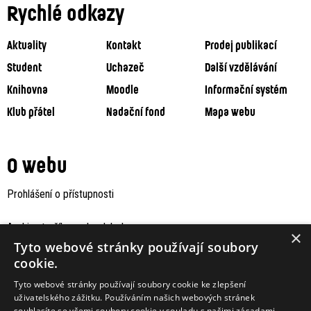
Rychlé odkazy
Aktuality
Kontakt
Prodej publikací
Student
Uchazeč
Další vzdělávání
Knihovna
Moodle
Informační systém
Klub přátel
Nadační fond
Mapa webu
O webu
Prohlášení o přístupnosti
Archiv staršího webu Jaboku
×
Tyto webové stránky používají soubory
cookie.
Tyto webové stránky používají soubory cookie ke zlepšení
uživatelského zážitku. Používáním našich webových stránek
souhlasíte se všemi soubory cookie v souladu s našimi zásadami