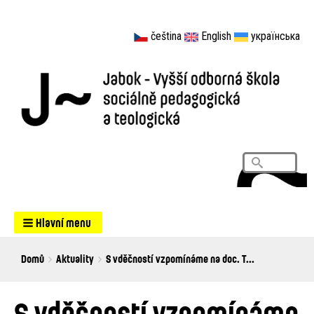
čeština
English
українська
Vyhledá
Search
Hlavní menu
Breadcrumbs
You
Domů
Aktuality
S vděčností vzpomínáme na doc. T...
are
here:
S vděčností vzpomínáme