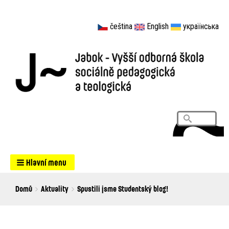
čeština
English
українська
Vyhledá
Search
Hlavní menu
Breadcrumbs
You
Domů
Aktuality
Spustili jsme Studentský blog!
are
here: