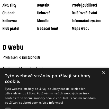
Aktuality
Kontakt
Prodej publikací
Student
Uchazeč
Další vzdělávání
Knihovna
Moodle
Informační systém
Klub přátel
Nadační fond
Mapa webu
O webu
Prohlášení o přístupnosti
Archiv staršího webu Jaboku
×
Tyto webové stránky používají soubory
cookie.
Tyto webové stránky používají soubory cookie ke zlepšení
uživatelského zážitku. Používáním našich webových stránek
souhlasíte se všemi soubory cookie v souladu s našimi zásadami
používání souborů cookie.
Více informací