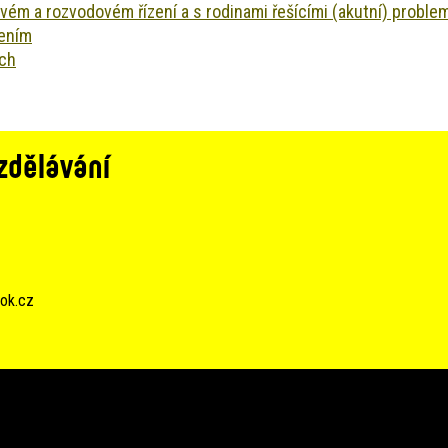
vém a rozvodovém řízení a s rodinami řešícími (akutní) proble
žením
ých
zdělávání
ok.cz