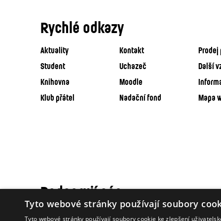
Rychlé odkazy
Aktuality
Kontakt
Prodej 
Student
Uchazeč
Další v
Knihovna
Moodle
Inform
Klub přátel
Nadační fond
Mapa 
Podporují nás
Tyto webové stránky používají soubory cook
Tyto webové stránky používají soubory cookie ke zlepšení uživatels