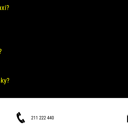
axi?
?
šky?
211 222 440