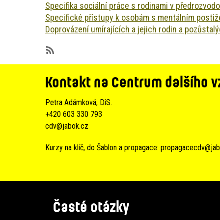
Specifika sociální práce s rodinami v předrozvodo
Specifické přístupy k osobám s mentálním posti
Doprovázení umírajících a jejich rodin a pozůstal
SubscribeSubscribe
to
Kontakt na Centrum dalšího v
25
Petra Adámková, DiS.
+420 603 330 793
cdv@jabok.cz
Kurzy na klíč, do Šablon a propagace:
propagacecdv@jab
Časté otázky