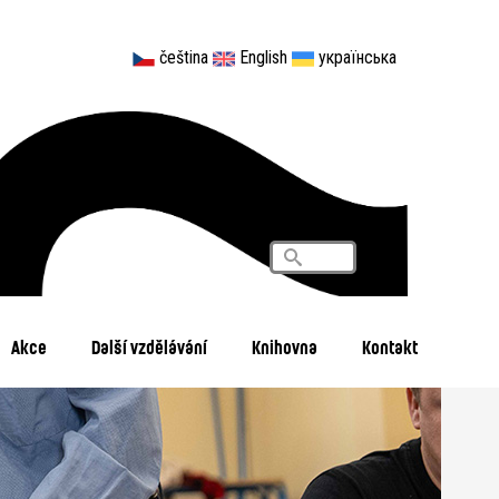
čeština
English
українська
Vyhledávání
Search
Akce
Další vzdělávání
Knihovna
Kontakt