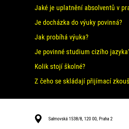
Jaké je uplatnění absolventů v pr
Je docházka do výuky povinná?
Jak probíhá výuka?
Je povinné studium cizího jazyka
Kolik stojí školné?
Z čeho se skládají přijímací zkou
Salmovská 1538/8, 120 00, Praha 2