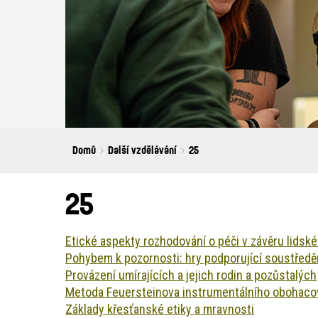
Breadcrumbs
You
Domů
Další vzdělávání
25
are
here:
25
Etické aspekty rozhodování o péči v závěru lidské
Pohybem k pozornosti: hry podporující soustředěn
Provázení umírajících a jejich rodin a pozůstalých
Metoda Feuersteinova instrumentálního obohacování
Základy křesťanské etiky a mravnosti