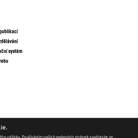
publikací
zdělávání
ační systém
webu
ie.
kého zážitku. Používáním našich webových stránek souhlasíte se