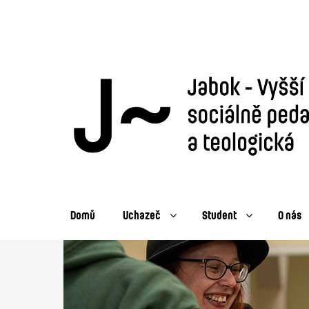
Domů
Uchazeč
Student
O nás