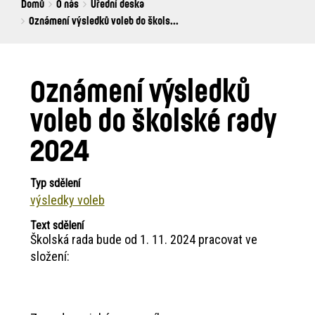
Breadcrumbs
You
Domů
O nás
Úřední deska
are
Oznámení výsledků voleb do škols...
here:
Oznámení výsledků
voleb do školské rady
2024
Typ sdělení
výsledky voleb
Text sdělení
Školská rada bude od 1. 11. 2024 pracovat ve
složení: