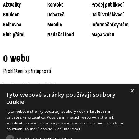
Aktuality
Kontakt
Prodej publikací
Student
Uchazeč
Další vzdělávání
Knihovna
Moodle
Informační systém
Klub přátel
Nadační fond
Mapa webu
O webu
Prohlášení o přístupnosti
Archiv staršího webu Jaboku
×
Tyto webové stránky používají soubory
cookie.
Tyto webové stránky používají soubory cookie ke zlepšení
uživatelského zážitku. Používáním našich webových stránek
souhlasíte se všemi soubory cookie v souladu s našimi zásadami
používání souborů cookie.
Více informací