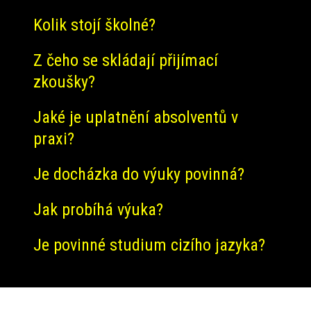
Kolik stojí školné?
Z čeho se skládají přijímací
zkoušky?
Jaké je uplatnění absolventů v
praxi?
Je docházka do výuky povinná?
Jak probíhá výuka?
Je povinné studium cizího jazyka?