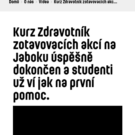
Breadcrumbs
You
Domů
O nás
Videa
Kurz Zdravotník zotavovacích akc...
are
here:
Kurz Zdravotník
zotavovacích akcí na
Jaboku úspěšně
dokončen a studenti
už ví jak na první
pomoc.