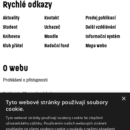
Rychlé odkazy
Aktuality
Kontakt
Prodej publikací
Student
Uchazeč
Další vzdělávání
Knihovna
Moodle
Informační systém
Klub přátel
Nadační fond
Mapa webu
O webu
Prohlášení o přístupnosti
Archiv staršího webu Jaboku
×
Tyto webové stránky používají soubory
cookie.
Tyto webové stránky používají soubory cookie ke zlepšení
uživatelského zážitku. Používáním našich webových stránek
souhlasíte se všemi soubory cookie v souladu s našimi zásadami