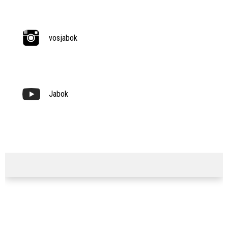
vosjabok
Jabok