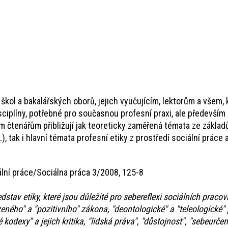
ol a bakalářských oborů, jejich vyučujícím, lektorům a všem, kt
sciplíny, potřebné pro současnou profesní praxi, ale především 
m čtenářům přibližují jak teoreticky zaměřená témata ze základů
.), tak i hlavní témata profesní etiky z prostředí sociální prác
lní práce/Sociálna práca 3/2008, 125-8
edstav etiky, které jsou důležité pro sebereflexi sociálních prac
ozeného" a "pozitivního" zákona, "deontologické" a "teleologické" p
kodexy" a jejich kritika, "lidská práva", "důstojnost", "sebeurče