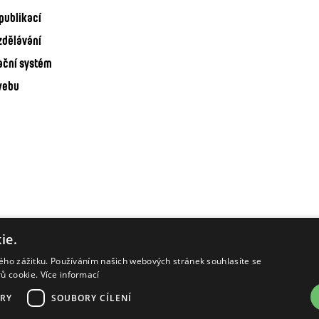
publikací
zdělávání
ační systém
webu
ie.
kého zážitku. Používáním našich webových stránek souhlasíte se
rů cookie.
Více informací
RY
SOUBORY CÍLENÍ