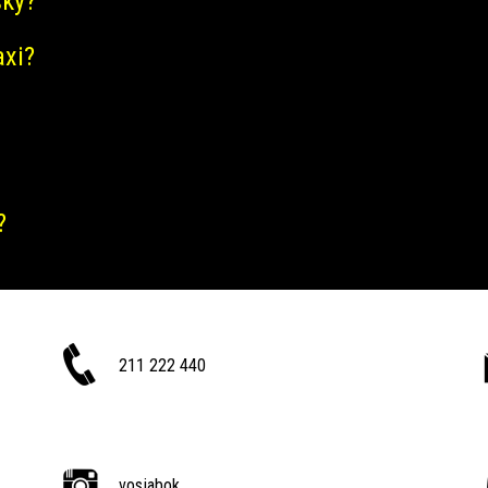
šky?
axi?
?
211 222 440
vosjabok