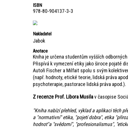
ISBN
978-80-904137-3-3
Nakladatel
Jabok
Anotace
Kniha je určena studentům vyšších odborných šk
Přispívá k vymezení etiky jako široce pojaté di
Autoři Fischer a Milfait spolu s svým kolektive
(např. hodnoty, etické teorie, lidská práva apod
psychoterapie, pastorace lidská práva apod.).
Z recenze Prof. Libora Musila
v časopise Sociá
"Kniha nabízí přehled, výklad a aplikaci těch př
a "normativní" etika, "pojetí dobra", etika "přir
hodnot"a "svědomí", "profesionalismus", "etické 