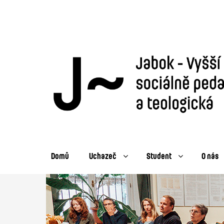
Domů
Uchazeč
Student
O nás