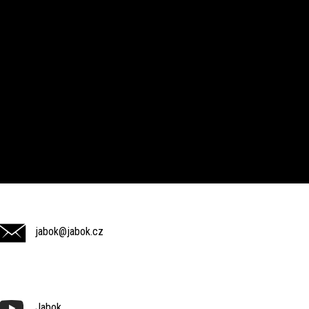
jabok@jabok.cz
Jabok