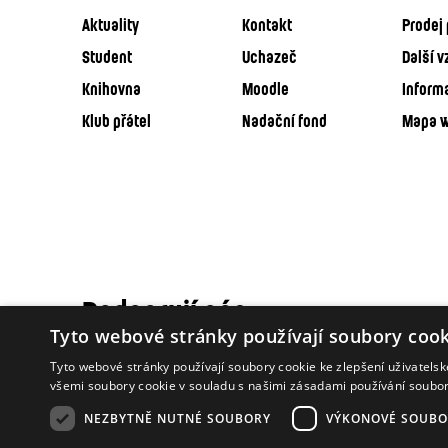
Aktuality
Kontakt
Prodej 
Student
Uchazeč
Další v
Knihovna
Moodle
Inform
Klub přátel
Nadační fond
Mapa 
Podporují nás
Tyto webové stránky používají soubory cook
Tyto webové stránky používají soubory cookie ke zlepšení uživatels
všemi soubory cookie v souladu s našimi zásadami používání soubo
NEZBYTNĚ NUTNÉ SOUBORY
VÝKONOVÉ SOUBO