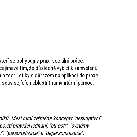
eří se pohybují v praxi sociální práce.
zajímavé tím, že důsledně vybízí k zamyšlení.
 a teorií etiky s důrazem na aplikaci do praxe
e a souvisejících oblastí (humanitární pomoc,
ovníků. Mezi nimi zejména koncepty "deskriptivní"
ojetí pravidel jednání, "ctnosti", "systémy
ní", "personalizace" a "depersonalizace",