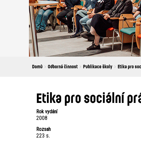
Breadcrumbs
You
Domů
Odborná činnost
Publikace školy
Etika pro soc
are
here:
Etika pro sociální pr
Rok vydání
2008
Rozsah
223 s.