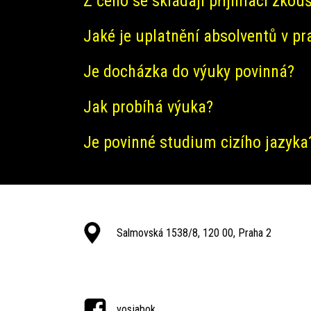
Z čeho se skládají přijímací zkou
Jaké je uplatnění absolventů v pr
Je docházka do výuky povinná?
Jak probíhá výuka?
Je povinné studium cizího jazyka
Salmovská 1538/8, 120 00, Praha 2
vosjabok