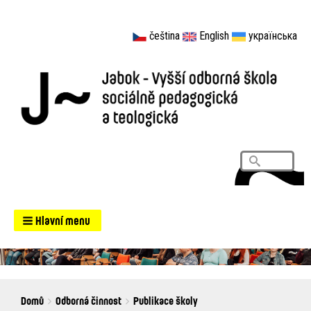
čeština
English
українська
Vyhledá
Search
Hlavní menu
Breadcrumbs
You
Domů
Odborná činnost
Publikace školy