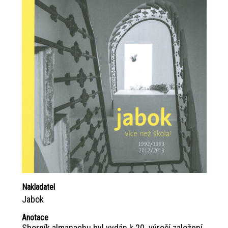
Nakladatel
Jabok
Anotace
Sborník almanachu byl vydán k 20. výročí založení