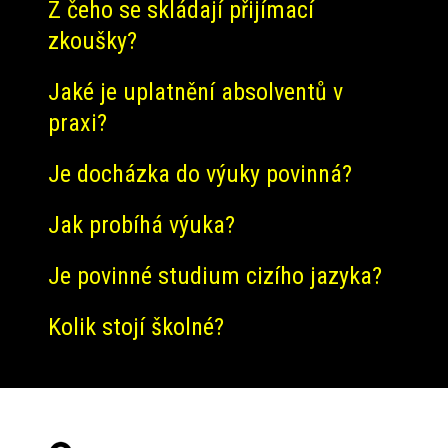
Z čeho se skládají přijímací
zkoušky?
Jaké je uplatnění absolventů v
praxi?
Je docházka do výuky povinná?
Jak probíhá výuka?
Je povinné studium cizího jazyka?
Kolik stojí školné?