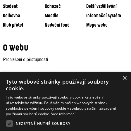
Student
Uchazeč
Další vzdělávání
Knihovna
Moodle
Informační systém
Klub přátel
Nadační fond
Mapa webu
O webu
Prohlášení o přístupnosti
Archiv staršího webu Jaboku
×
Tyto webové stránky používají soubory
cookie.
Tyto webové stránky používají soubory cookie ke zlepšení
uživatelského zážitku. Používáním našich webových stránek
souhlasíte se všemi soubory cookie v souladu s našimi zásadami
používání souborů cookie.
Více informací
NEZBYTNĚ NUTNÉ SOUBORY