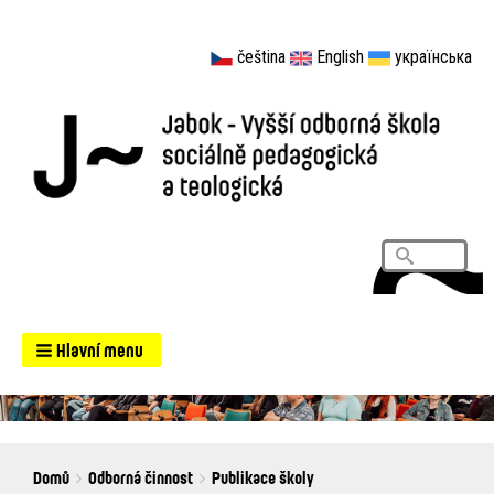
čeština
English
українська
Vyhledá
Search
Hlavní menu
Breadcrumbs
You
Domů
Odborná činnost
Publikace školy