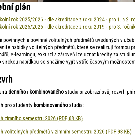
bní plán
kolní rok 2025/2026 - dle akreditace z roku 2024 - pro 1. a 2. r
kolní rok 2025/2026 - dle akreditace z roku 2019 - pro 3. ročník
 povinných a povinně volitelných předmětů uvedených v učebním
nité nabídky volitelných předmětů, které se realizují formou 
ářů, e-learningu, exkurzí a zároveň lze uznat kredity za studi
 širokou nabídkou se snažíme vyjít vstříc časovým možnoste
zvrh
enti
denního
i
kombinovaného
studia si zobrazí svůj rozvrh př
rh pro studenty
kombinovaného
studia:
h zimního semestru 2026 (PDF, 68 KB)
h volitelných předmětů v zimním semestru 2026 (PDF, 98 KB)