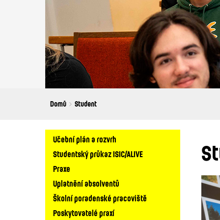
Breadcrumbs
You
Domů
Student
are
here:
Hlavní
Učební plán a rozvrh
St
navigace
Studentský průkaz ISIC/ALIVE
Praxe
Uplatnění absolventů
Školní poradenské pracoviště
Poskytovatelé praxí