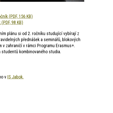
očník (PDF, 156 KB)
 (PDF, 98 KB)
 plánu si od 2. ročníku studující vybírají z
pravidelných přednášek a seminářů, blokových
um v zahraničí v rámci Programu Erasmus+.
m studentů kombinovaného studia.
ímo v
IS Jabok.