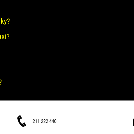
šky?
axi?
?
211 222 440