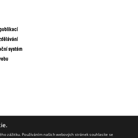
publikací
zdělávání
ační systém
webu
ie.
kého zážitku. Používáním našich webových stránek souhlasíte se