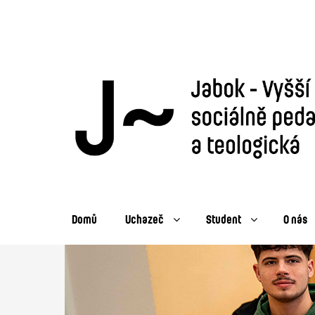
Domů
Uchazeč
Student
O nás