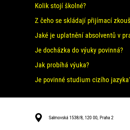
Kolik stojí školné?
Z čeho se skládají přijímací zkou
Jaké je uplatnění absolventů v pr
Je docházka do výuky povinná?
Jak probíhá výuka?
Je povinné studium cizího jazyka
Salmovská 1538/8, 120 00, Praha 2