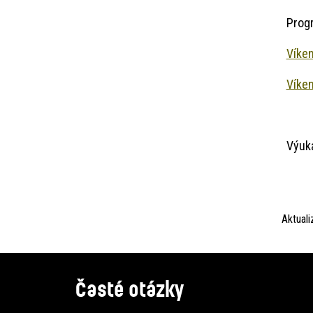
Prog
Víken
Víken
Výuka
Aktual
Časté otázky