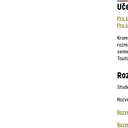
Uče
Pro š
Pro š
Kromě
rozma
semin
Touto
Ro
Stud
Rozv
Rozvr
Rozvr