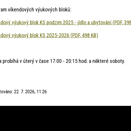
ram víkendových výukových bloků:
dový výukový blok KS podzim 2025 - jídlo a ubytování (PDF, 39
dový výukový blok KS 2025-2026 (PDF, 498 KB)
 probíhá v úterý v čase 17:00 - 20:15 hod. a některé soboty.
izováno:
22. 7. 2026, 11:26