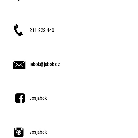
211 222 440
jabok@jabok.cz
vosjabok
vosjabok