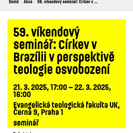
Breadcrumbs
You
Domů
Akce
59. víkendový seminář: Církev v ...
are
here:
59. víkendový
seminář: Církev v
Brazílii v perspektivě
teologie osvobození
21. 3. 2025, 17:00 – 22. 3. 2025,
16:00
Evangelická teologická fakulta UK,
Černá 9, Praha 1
seminář