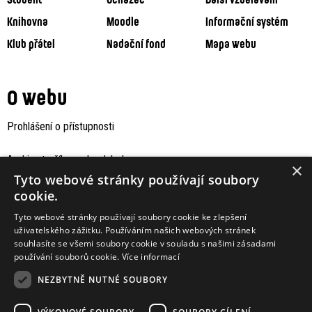
Knihovna
Moodle
Informační systém
Klub přátel
Nadační fond
Mapa webu
O webu
Prohlášení o přístupnosti
Archiv staršího webu Jaboku
×
Tyto webové stránky používají soubory
cookie.
Tyto webové stránky používají soubory cookie ke zlepšení
uživatelského zážitku. Používáním našich webových stránek
souhlasíte se všemi soubory cookie v souladu s našimi zásadami
používání souborů cookie.
Více informací
NEZBYTNĚ NUTNÉ SOUBORY