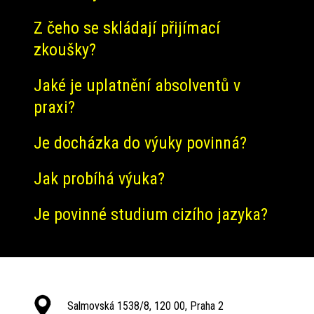
Z čeho se skládají přijímací
zkoušky?
Jaké je uplatnění absolventů v
praxi?
Je docházka do výuky povinná?
Jak probíhá výuka?
Je povinné studium cizího jazyka?
Salmovská 1538/8, 120 00, Praha 2