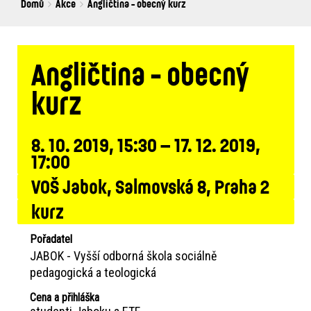
Breadcrumbs
You
Domů
Akce
Angličtina - obecný kurz
are
here:
Angličtina - obecný
kurz
8. 10. 2019, 15:30 – 17. 12. 2019,
17:00
VOŠ Jabok, Salmovská 8, Praha 2
kurz
Pořadatel
JABOK - Vyšší odborná škola sociálně
pedagogická a teologická
Cena a přihláška