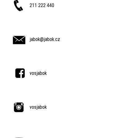
211 222 440
jabok@jabok.cz
vosjabok
vosjabok