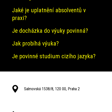
Jaké je uplatnění absolventů v
praxi?
Je docházka do výuky povinná?
Jak probíhá výuka?
Je povinné studium cizího jazyka?
Salmovská 1538/8, 120 00, Praha 2