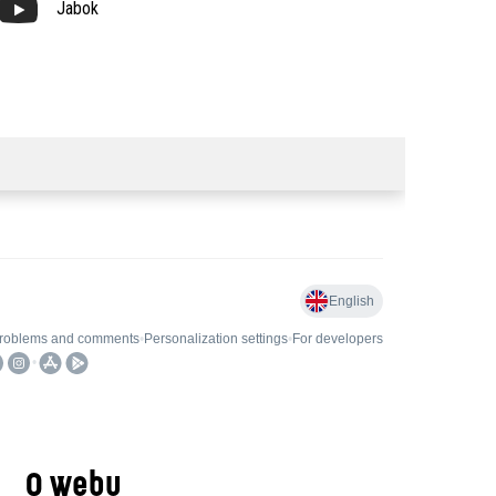
Jabok
O webu