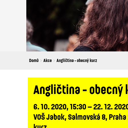
Breadcrumbs
You
Domů
Akce
Angličtina - obecný kurz
are
here:
Angličtina - obecný 
6. 10. 2020, 15:30 – 22. 12. 202
VOŠ Jabok, Salmovská 8, Praha
kurz