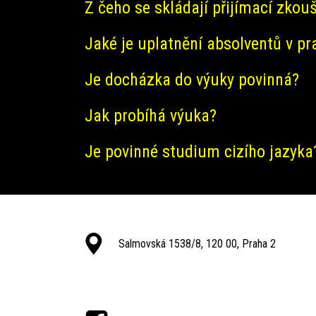
Z čeho se skládají přijímací zkou
Jaké je uplatnění absolventů v pr
Je docházka do výuky povinná?
Jak probíhá výuka?
Je povinné studium cizího jazyka
Salmovská 1538/8, 120 00, Praha 2