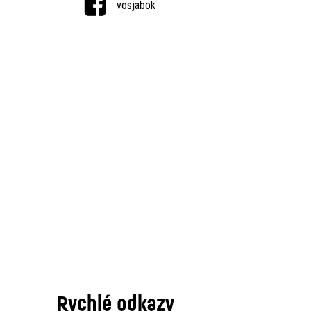
vosjabok
Rychlé odkazy