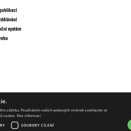
publikací
zdělávání
ační systém
webu
ie.
kého zážitku. Používáním našich webových stránek souhlasíte se
rů cookie.
Více informací
RY
SOUBORY CÍLENÍ