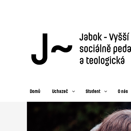
Domů
Uchazeč
Student
O nás