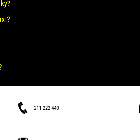
šky?
axi?
?
211 222 440