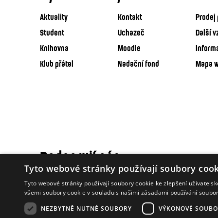
Aktuality
Kontakt
Prodej 
Student
Uchazeč
Další v
Knihovna
Moodle
Inform
Klub přátel
Nadační fond
Mapa 
Podporují nás
Tyto webové stránky používají soubory cook
Tyto webové stránky používají soubory cookie ke zlepšení uživatels
všemi soubory cookie v souladu s našimi zásadami používání soubo
NEZBYTNĚ NUTNÉ SOUBORY
VÝKONOVÉ SOUBO