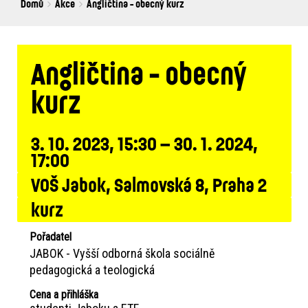
Breadcrumbs
You
Domů
Akce
Angličtina - obecný kurz
are
here:
Angličtina - obecný
kurz
3. 10. 2023, 15:30 – 30. 1. 2024,
17:00
VOŠ Jabok, Salmovská 8, Praha 2
kurz
Pořadatel
JABOK - Vyšší odborná škola sociálně
pedagogická a teologická
Cena a přihláška