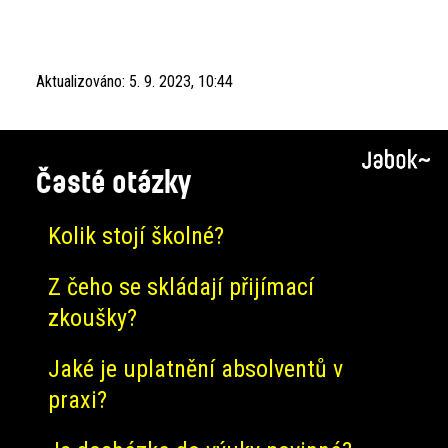
Aktualizováno:
5. 9. 2023, 10:44
Časté otázky
Kolik stojí školné?
Z čeho se skládají přijímací
zkoušky?
Jaké je uplatnění absolventů v
praxi?