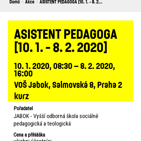
Breadcrumbs
You
Domů
Akce
ASISTENT PEDAGOGA [10. 1. - 8. 2...
are
here:
ASISTENT PEDAGOGA
[10. 1. - 8. 2. 2020]
10. 1. 2020, 08:30 – 8. 2. 2020,
16:00
VOŠ Jabok, Salmovská 8, Praha 2
kurz
Pořadatel
JABOK - Vyšší odborná škola sociálně
pedagogická a teologická
Cena a přihláška