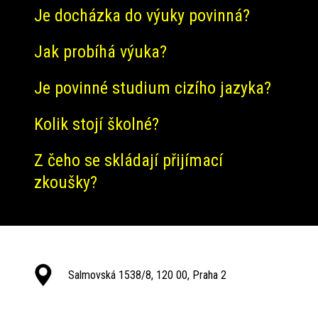
Je docházka do výuky povinná?
Jak probíhá výuka?
Je povinné studium cizího jazyka?
Kolik stojí školné?
Z čeho se skládají přijímací
zkoušky?
Salmovská 1538/8, 120 00, Praha 2