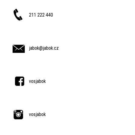
211 222 440
jabok@jabok.cz
vosjabok
vosjabok