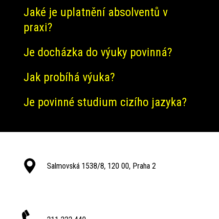
Jaké je uplatnění absolventů v
praxi?
Je docházka do výuky povinná?
Jak probíhá výuka?
Je povinné studium cizího jazyka?
Salmovská 1538/8, 120 00, Praha 2