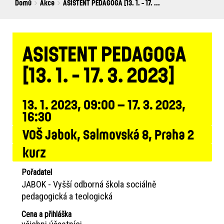
Breadcrumbs
You
Domů
Akce
ASISTENT PEDAGOGA [13. 1. - 17. ...
are
here:
ASISTENT PEDAGOGA
[13. 1. - 17. 3. 2023]
13. 1. 2023, 09:00 – 17. 3. 2023,
16:30
VOŠ Jabok, Salmovská 8, Praha 2
kurz
Pořadatel
JABOK - Vyšší odborná škola sociálně
pedagogická a teologická
Cena a přihláška