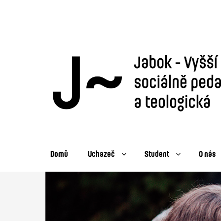
Domů
Uchazeč
Student
O nás