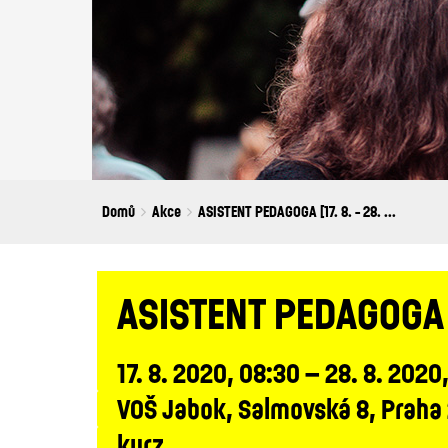
Breadcrumbs
You
Domů
Akce
ASISTENT PEDAGOGA [17. 8. - 28. ...
are
here:
ASISTENT PEDAGOGA [1
17. 8. 2020, 08:30 – 28. 8. 2020
VOŠ Jabok, Salmovská 8, Praha
kurz