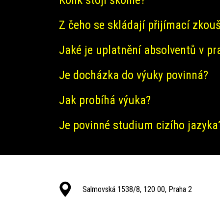
Z čeho se skládají přijímací zkou
Jaké je uplatnění absolventů v pr
Je docházka do výuky povinná?
Jak probíhá výuka?
Je povinné studium cizího jazyka
Salmovská 1538/8, 120 00, Praha 2