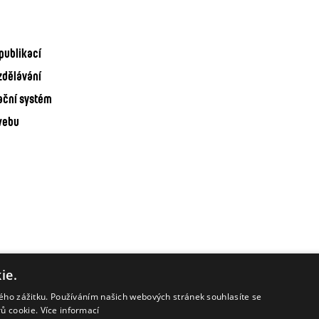
publikací
zdělávání
ační systém
webu
ie.
kého zážitku. Používáním našich webových stránek souhlasíte se
rů cookie.
Více informací