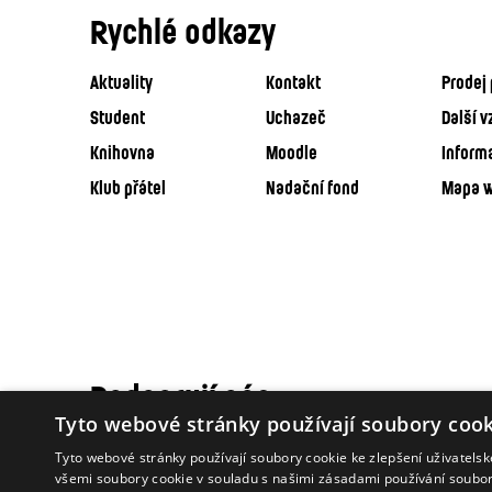
Rychlé odkazy
Aktuality
Kontakt
Prodej 
Student
Uchazeč
Další v
Knihovna
Moodle
Inform
Klub přátel
Nadační fond
Mapa 
Podporují nás
Tyto webové stránky používají soubory cook
Tyto webové stránky používají soubory cookie ke zlepšení uživatels
všemi soubory cookie v souladu s našimi zásadami používání soubo