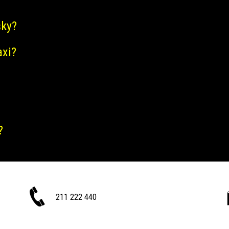
šky?
axi?
?
211 222 440