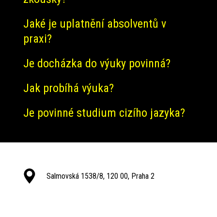
Jaké je uplatnění absolventů v
praxi?
Je docházka do výuky povinná?
Jak probíhá výuka?
Je povinné studium cizího jazyka?
Salmovská 1538/8, 120 00, Praha 2