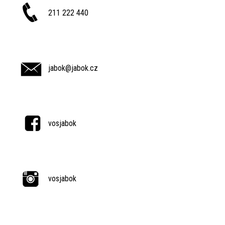
211 222 440
jabok@jabok.cz
vosjabok
vosjabok