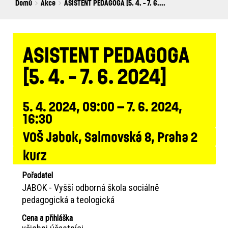
Breadcrumbs
You
Domů
Akce
ASISTENT PEDAGOGA [5. 4. - 7. 6....
are
here:
ASISTENT PEDAGOGA
[5. 4. - 7. 6. 2024]
5. 4. 2024, 09:00 – 7. 6. 2024,
16:30
VOŠ Jabok, Salmovská 8, Praha 2
kurz
Pořadatel
JABOK - Vyšší odborná škola sociálně
pedagogická a teologická
Cena a přihláška