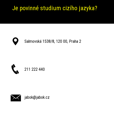
Je povinné studium cizího jazyka?
Salmovská 1538/8, 120 00, Praha 2
211 222 440
jabok@jabok.cz