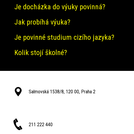
Je docházka do výuky povinná?
Jak probíhá výuka?
Je povinné studium cizího jazyka?
Kolik stojí školné?
Salmovská 1538/8, 120 00, Praha 2
211 222 440