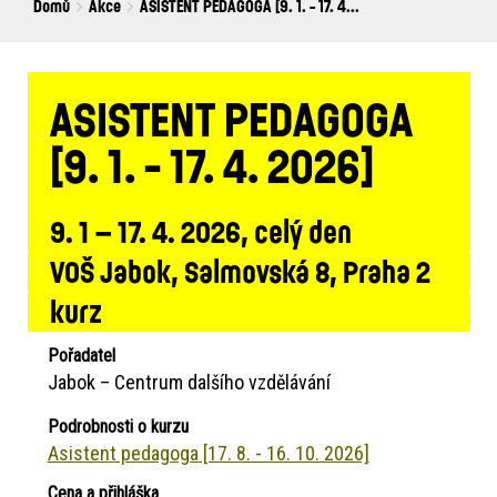
Breadcrumbs
You
Domů
Akce
ASISTENT PEDAGOGA [9. 1. - 17. 4...
are
here:
ASISTENT PEDAGOGA
[9. 1. - 17. 4. 2026]
9. 1 – 17. 4. 2026, celý den
VOŠ Jabok, Salmovská 8, Praha 2
kurz
Pořadatel
Jabok – Centrum dalšího vzdělávání
Podrobnosti o kurzu
Asistent pedagoga [17. 8. - 16. 10. 2026]
Cena a přihláška