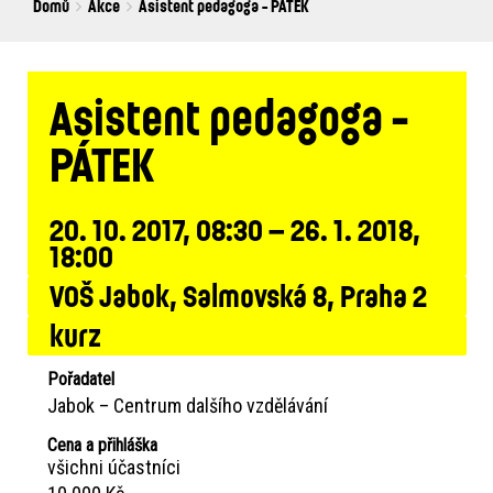
Breadcrumbs
You
Domů
Akce
Asistent pedagoga - PÁTEK
are
here:
Asistent pedagoga -
PÁTEK
20. 10. 2017, 08:30 – 26. 1. 2018,
18:00
VOŠ Jabok, Salmovská 8, Praha 2
kurz
Pořadatel
Jabok – Centrum dalšího vzdělávání
Cena a přihláška
všichni účastníci