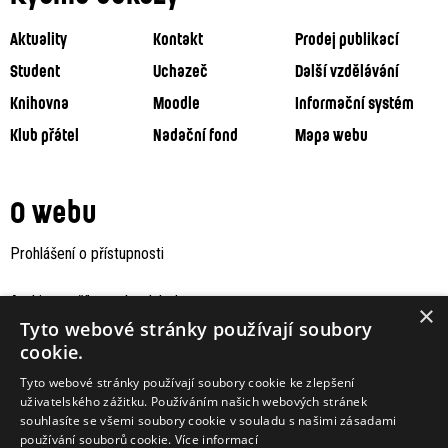
Aktuality
Kontakt
Prodej publikací
Student
Uchazeč
Další vzdělávání
Knihovna
Moodle
Informační systém
Klub přátel
Nadační fond
Mapa webu
O webu
Prohlášení o přístupnosti
Archiv staršího webu Jaboku
×
Tyto webové stránky používají soubory
cookie.
Tyto webové stránky používají soubory cookie ke zlepšení
uživatelského zážitku. Používáním našich webových stránek
souhlasíte se všemi soubory cookie v souladu s našimi zásadami
používání souborů cookie.
Více informací