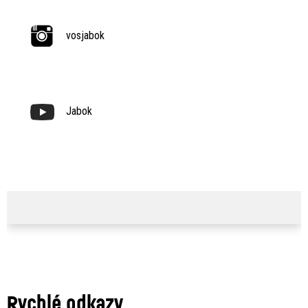
vosjabok
Jabok
Rychlé odkazy