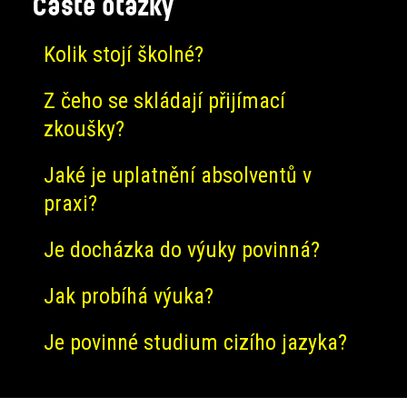
Časté otázky
Kolik stojí školné?
Z čeho se skládají přijímací
zkoušky?
Jaké je uplatnění absolventů v
praxi?
Je docházka do výuky povinná?
Jak probíhá výuka?
Je povinné studium cizího jazyka?