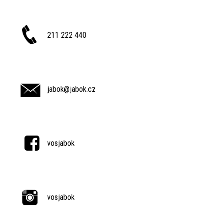
211 222 440
jabok@jabok.cz
vosjabok
vosjabok