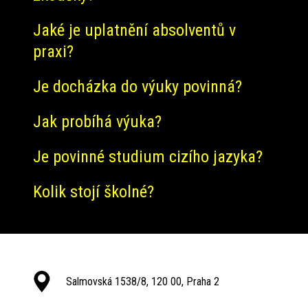
Jaké je uplatnění absolventů v
praxi?
Je docházka do výuky povinná?
Jak probíhá výuka?
Je povinné studium cizího jazyka?
Kolik stojí školné?
Salmovská 1538/8, 120 00, Praha 2