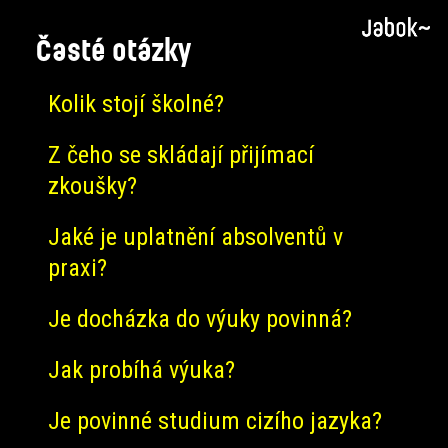
Časté otázky
Kolik stojí školné?
Z čeho se skládají přijímací
zkoušky?
Jaké je uplatnění absolventů v
praxi?
Je docházka do výuky povinná?
Jak probíhá výuka?
Je povinné studium cizího jazyka?