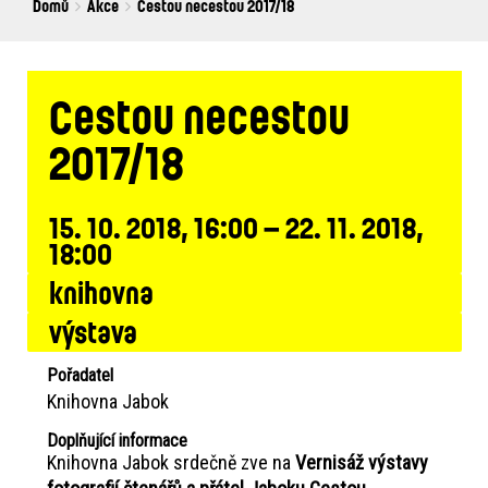
Breadcrumbs
You
Domů
Akce
Cestou necestou 2017/18
are
here:
Cestou necestou
2017/18
15. 10. 2018, 16:00 – 22. 11. 2018,
18:00
knihovna
výstava
Pořadatel
Knihovna Jabok
Doplňující informace
Knihovna Jabok srdečně zve na
Vernisáž výstavy