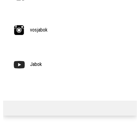
vosjabok
Jabok