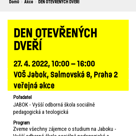
Breadcrumbs
You
Domů
Akce
DEN OTEVŘENÝCH DVEŘÍ
are
here:
DEN OTEVŘENÝCH
DVEŘÍ
27. 4. 2022, 10:00 – 16:00
VOŠ Jabok, Salmovská 8, Praha 2
veřejná akce
Pořadatel
JABOK - Vyšší odborná škola sociálně
pedagogická a teologická
Program
Zveme všechny zájemce o studium na Jaboku -