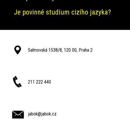
Je povinné studium cizího jazyka?
Salmovská 1538/8, 120 00, Praha 2
211 222 440
jabok@jabok.cz