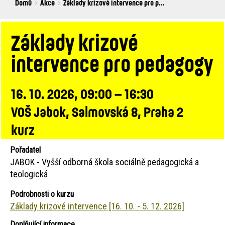
Breadcrumbs
You
Domů
Akce
Základy krizové intervence pro p...
are
here:
Základy krizové
intervence pro pedagogy
16. 10. 2026, 09:00 – 16:30
VOŠ Jabok, Salmovská 8, Praha 2
kurz
Pořadatel
JABOK - Vyšší odborná škola sociálně pedagogická a
teologická
Podrobnosti o kurzu
Základy krizové intervence [16. 10. - 5. 12. 2026]
Doplňující informace