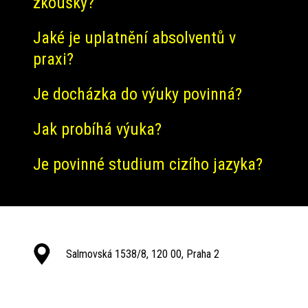
zkoušky?
Jaké je uplatnění absolventů v
praxi?
Je docházka do výuky povinná?
Jak probíhá výuka?
Je povinné studium cizího jazyka?
Salmovská 1538/8, 120 00, Praha 2