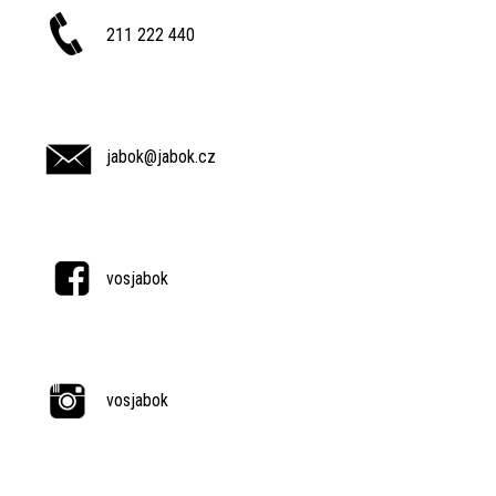
211 222 440
jabok@jabok.cz
vosjabok
vosjabok