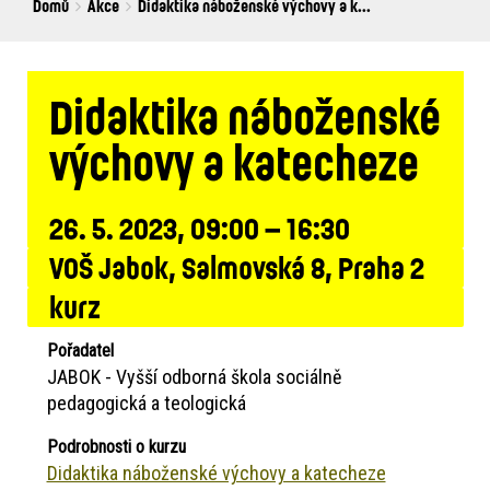
Breadcrumbs
You
Domů
Akce
Didaktika náboženské výchovy a k...
are
here:
Didaktika náboženské
výchovy a katecheze
26. 5. 2023, 09:00 – 16:30
VOŠ Jabok, Salmovská 8, Praha 2
kurz
Pořadatel
JABOK - Vyšší odborná škola sociálně
pedagogická a teologická
Podrobnosti o kurzu
Didaktika náboženské výchovy a katecheze