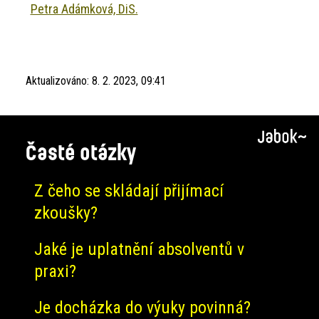
Petra Adámková, DiS.
Aktualizováno:
8. 2. 2023, 09:41
Časté otázky
Z čeho se skládají přijímací
zkoušky?
Jaké je uplatnění absolventů v
praxi?
Je docházka do výuky povinná?