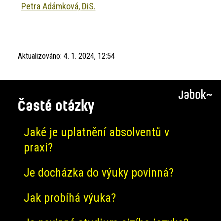
Petra Adámková, DiS.
Aktualizováno:
4. 1. 2024, 12:54
Časté otázky
Jaké je uplatnění absolventů v
praxi?
Je docházka do výuky povinná?
Jak probíhá výuka?