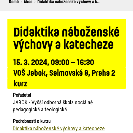
Breadcrumbs
You
Domů
Akce
Didaktika náboženské výchovy a k...
are
here:
Didaktika náboženské
výchovy a katecheze
15. 3. 2024, 09:00 – 16:30
VOŠ Jabok, Salmovská 8, Praha 2
kurz
Pořadatel
JABOK - Vyšší odborná škola sociálně
pedagogická a teologická
Podrobnosti o kurzu
Didaktika náboženské výchovy a katecheze