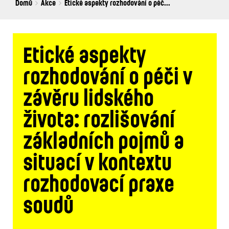
Breadcrumbs
You
Domů
Akce
Etické aspekty rozhodování o péč...
are
here:
Etické aspekty
rozhodování o péči v
závěru lidského
života: rozlišování
základních pojmů a
situací v kontextu
rozhodovací praxe
soudů