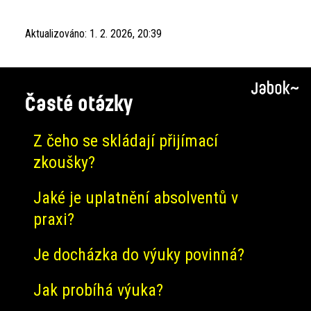
Aktualizováno:
1. 2. 2026, 20:39
Časté otázky
Z čeho se skládají přijímací
zkoušky?
Jaké je uplatnění absolventů v
praxi?
Je docházka do výuky povinná?
Jak probíhá výuka?