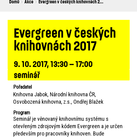
Breadcrumbs
You
Domů
Akce
Evergreen v českých knihovnách 2...
are
here:
Evergreen v českých
knihovnách 2017
9. 10. 2017, 13:30 – 17:00
seminář
Pořadatel
Knihovna Jabok
Národní knihovna ČR
Osvobozená knihovna, z.s.
Ondřej Blažek
Program
Seminář je věnovaný knihovnímu systému s
otevřeným zdrojovým kódem Evergreen a je určen
především pro pracovníky knihoven. Bude