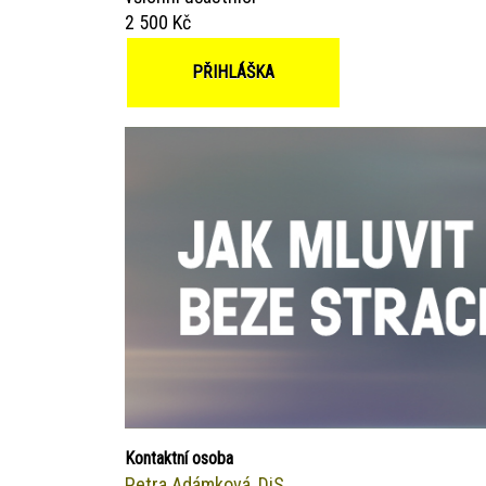
2 500 Kč
PŘIHLÁŠKA
Kontaktní osoba
Petra Adámková, DiS.