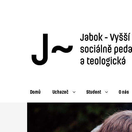
Domů
Uchazeč
Student
O nás