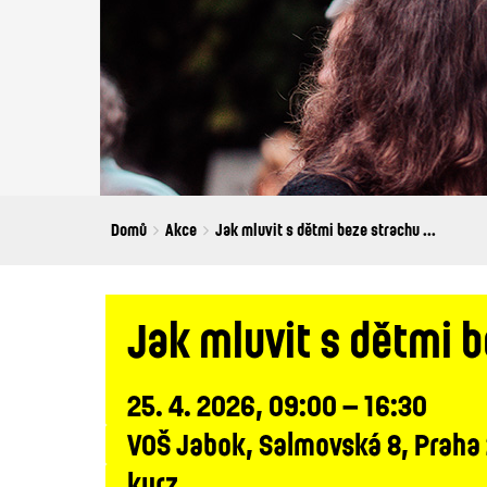
Breadcrumbs
You
Domů
Akce
Jak mluvit s dětmi beze strachu ...
are
here:
Jak mluvit s dětmi b
25. 4. 2026, 09:00 – 16:30
VOŠ Jabok, Salmovská 8, Praha
kurz