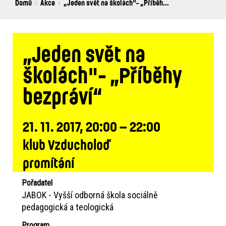
Breadcrumbs
You
Domů
Akce
„Jeden svět na školách"- „Příběh...
are
here:
„Jeden svět na
školách"- „Příběhy
bezpráví“
21. 11. 2017, 20:00 – 22:00
klub Vzducholoď
promítání
Pořadatel
JABOK - Vyšší odborná škola sociálně
pedagogická a teologická
Program