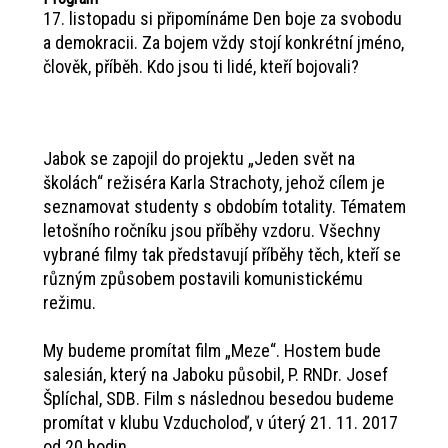
17. listopadu si připomínáme Den boje za svobodu
a demokracii. Za bojem vždy stojí konkrétní jméno,
člověk, příběh. Kdo jsou ti lidé, kteří bojovali?
Jabok se zapojil do projektu „Jeden svět na
školách“ režiséra Karla Strachoty, jehož cílem je
seznamovat studenty s obdobím totality. Tématem
letošního ročníku jsou příběhy vzdoru. Všechny
vybrané filmy tak představují příběhy těch, kteří se
různým způsobem postavili komunistickému
režimu.
My budeme promítat film „Meze“. Hostem bude
salesián, který na Jaboku působil, P. RNDr. Josef
Šplíchal, SDB. Film s následnou besedou budeme
promítat v klubu Vzducholoď, v úterý 21. 11. 2017
od 20 hodin.