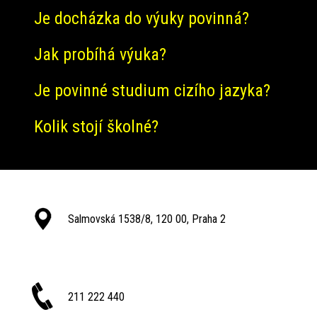
Je docházka do výuky povinná?
Jak probíhá výuka?
Je povinné studium cizího jazyka?
Kolik stojí školné?
Salmovská 1538/8, 120 00, Praha 2
211 222 440