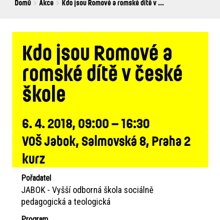
Breadcrumbs
You
Domů
Akce
Kdo jsou Romové a romské dítě v ...
are
here:
Kdo jsou Romové a
romské dítě v české
škole
6. 4. 2018, 09:00 – 16:30
VOŠ Jabok, Salmovská 8, Praha 2
kurz
Pořadatel
JABOK - Vyšší odborná škola sociálně
pedagogická a teologická
Program