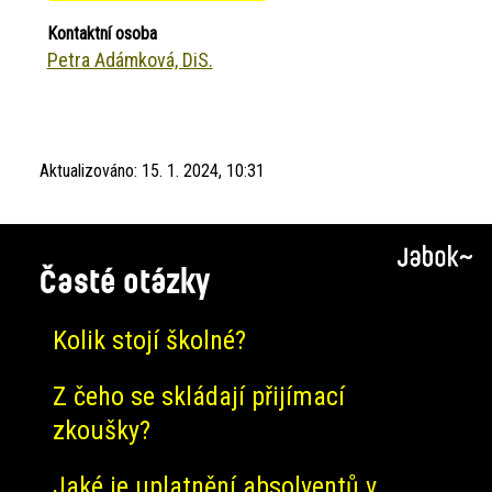
Kontaktní osoba
Petra Adámková, DiS.
Aktualizováno:
15. 1. 2024, 10:31
Časté otázky
Kolik stojí školné?
Z čeho se skládají přijímací
zkoušky?
Jaké je uplatnění absolventů v