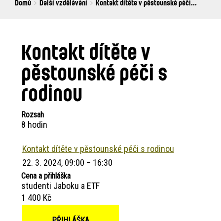
Breadcrumbs
You
Domů
Další vzdělávání
Kontakt dítěte v pěstounské péči...
are
here:
Kontakt dítěte v
pěstounské péči s
rodinou
Rozsah
8 hodin
Kontakt dítěte v pěstounské péči s rodinou
22. 3. 2024, 09:00 – 16:30
Cena a přihláška
studenti Jaboku a ETF
1 400 Kč
PŘIHLÁŠKA