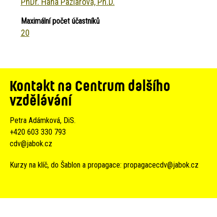
PhDr. Hana Pazlarová, Ph.D.
Maximální počet účastníků
20
Kontakt na Centrum dalšího
vzdělávání
Petra Adámková, DiS.
+420 603 330 793
cdv@jabok.cz
Kurzy na klíč, do Šablon a propagace:
propagacecdv@jabok.cz