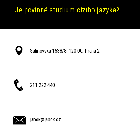
Je povinné studium cizího jazyka?
Salmovská 1538/8, 120 00, Praha 2
211 222 440
jabok@jabok.cz