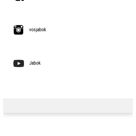
vosjabok
Jabok