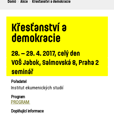
Breadcrumbs
You
Domů
Akce
Křesťanství a demokracie
are
here:
Křesťanství a
demokracie
28. – 29. 4. 2017, celý den
VOŠ Jabok, Salmovská 8, Praha 2
seminář
Pořadatel
Institut ekumenických studií
Program
PROGRAM
Doplňující informace