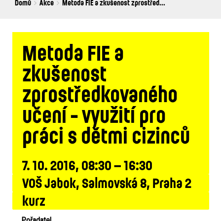
Breadcrumbs
You
Domů
Akce
Metoda FIE a zkušenost zprostřed...
are
here:
Metoda FIE a
zkušenost
zprostředkovaného
učení - využití pro
práci s dětmi cizinců
7. 10. 2016, 08:30 – 16:30
VOŠ Jabok, Salmovská 8, Praha 2
kurz
Pořadatel