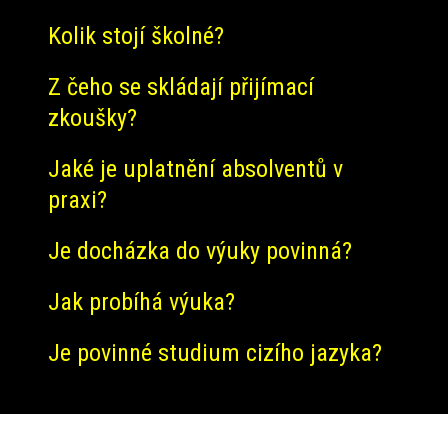
Kolik stojí školné?
Z čeho se skládají přijímací
zkoušky?
Jaké je uplatnění absolventů v
praxi?
Je docházka do výuky povinná?
Jak probíhá výuka?
Je povinné studium cizího jazyka?