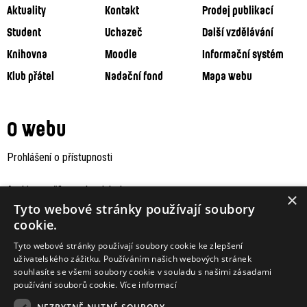
Aktuality
Kontakt
Prodej publikací
Student
Uchazeč
Další vzdělávání
Knihovna
Moodle
Informační systém
Klub přátel
Nadační fond
Mapa webu
O webu
Prohlášení o přístupnosti
Archiv staršího webu Jaboku
×
Tyto webové stránky používají soubory
cookie.
Tyto webové stránky používají soubory cookie ke zlepšení
uživatelského zážitku. Používáním našich webových stránek
souhlasíte se všemi soubory cookie v souladu s našimi zásadami
používání souborů cookie.
Více informací