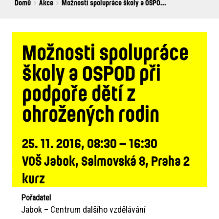
Breadcrumbs
You
Domů
Akce
Možnosti spolupráce školy a OSPO...
are
here:
Možnosti spolupráce
školy a OSPOD při
podpoře dětí z
ohrožených rodin
25. 11. 2016, 08:30 – 16:30
VOŠ Jabok, Salmovská 8, Praha 2
kurz
Pořadatel
Jabok – Centrum dalšího vzdělávání