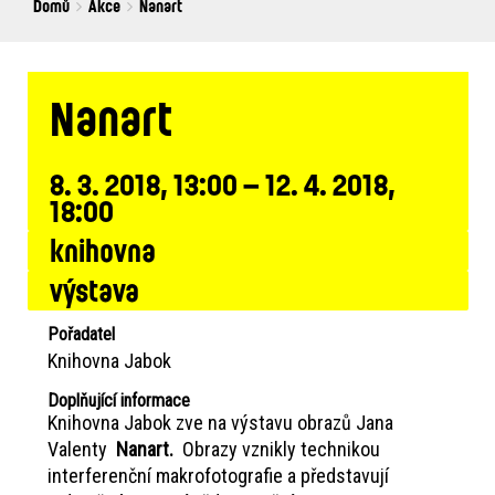
Breadcrumbs
You
Domů
Akce
Nanart
are
here:
Nanart
8. 3. 2018, 13:00 – 12. 4. 2018,
18:00
knihovna
výstava
Pořadatel
Knihovna Jabok
Doplňující informace
Knihovna Jabok zve na výstavu obrazů Jana
Valenty
Nanart.
Obrazy vznikly technikou
interferenční makrofotografie a představují