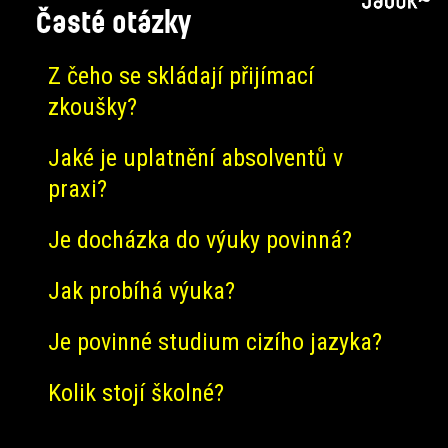
Časté otázky
Z čeho se skládají přijímací
zkoušky?
Jaké je uplatnění absolventů v
praxi?
Je docházka do výuky povinná?
Jak probíhá výuka?
Je povinné studium cizího jazyka?
Kolik stojí školné?