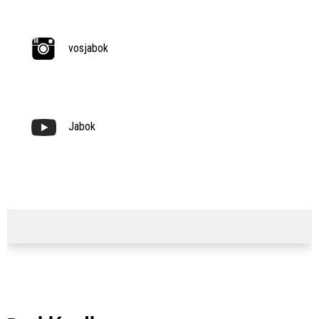
vosjabok
Jabok