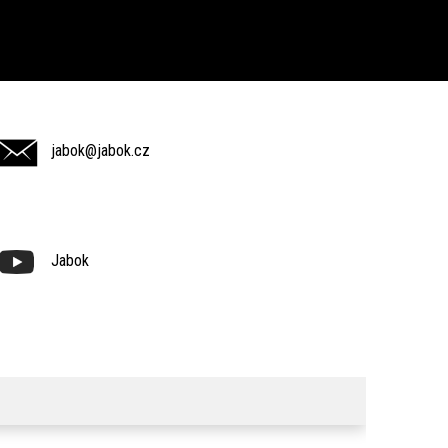
jabok@jabok.cz
Jabok