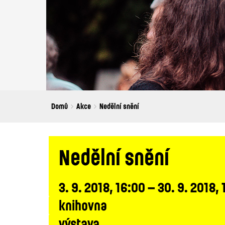
Breadcrumbs
You
Domů
Akce
Nedělní snění
are
here:
Nedělní snění
3. 9. 2018, 16:00 – 30. 9. 2018,
knihovna
výstava