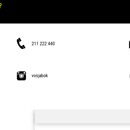
?
211 222 440
vosjabok