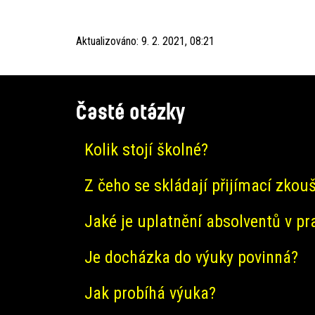
Aktualizováno:
9. 2. 2021, 08:21
Časté otázky
Kolik stojí školné?
Z čeho se skládají přijímací zkou
Jaké je uplatnění absolventů v pr
Je docházka do výuky povinná?
Jak probíhá výuka?