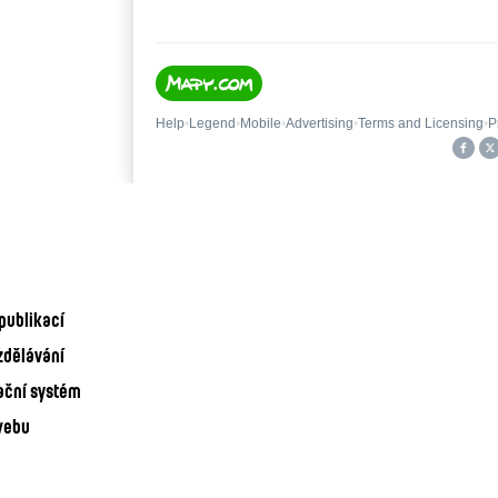
publikací
zdělávání
ační systém
webu