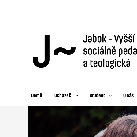
Domů
Uchazeč
Student
O nás