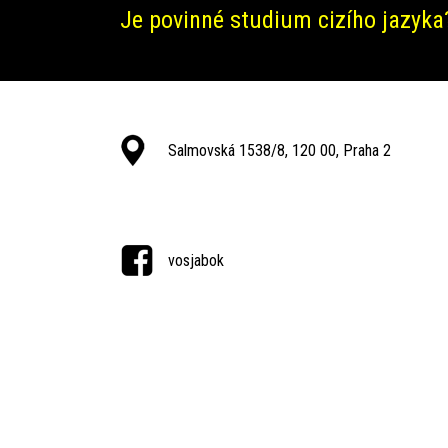
Je povinné studium cizího jazyka
Salmovská 1538/8, 120 00, Praha 2
vosjabok