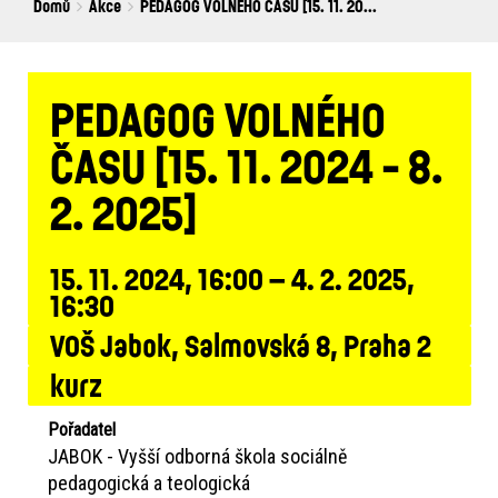
Breadcrumbs
You
Domů
Akce
PEDAGOG VOLNÉHO ČASU [15. 11. 20...
are
here:
PEDAGOG VOLNÉHO
ČASU [15. 11. 2024 - 8.
2. 2025]
15. 11. 2024, 16:00 – 4. 2. 2025,
16:30
VOŠ Jabok, Salmovská 8, Praha 2
kurz
Pořadatel
JABOK - Vyšší odborná škola sociálně
pedagogická a teologická