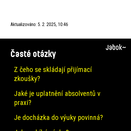
Aktualizováno:
5. 2. 2025, 10:46
Časté otázky
Z čeho se skládají přijímací
zkoušky?
Jaké je uplatnění absolventů v
praxi?
Je docházka do výuky povinná?