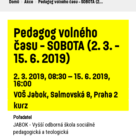
Breadcrumbs
You
Domů
Akce
Pedagog volného času - SOBOTA (2...
are
here:
Pedagog volného
času - SOBOTA (2. 3. -
15. 6. 2019)
2. 3. 2019, 08:30 – 15. 6. 2019,
16:00
VOŠ Jabok, Salmovská 8, Praha 2
kurz
Pořadatel
JABOK - Vyšší odborná škola sociálně
pedagogická a teologická