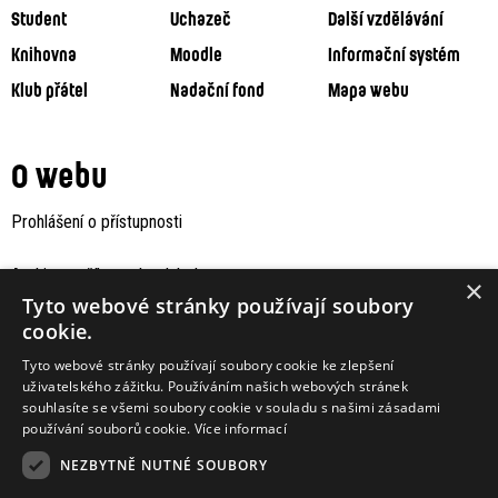
Student
Uchazeč
Další vzdělávání
Knihovna
Moodle
Informační systém
Klub přátel
Nadační fond
Mapa webu
O webu
Prohlášení o přístupnosti
Archiv staršího webu Jaboku
×
Tyto webové stránky používají soubory
cookie.
Tyto webové stránky používají soubory cookie ke zlepšení
uživatelského zážitku. Používáním našich webových stránek
souhlasíte se všemi soubory cookie v souladu s našimi zásadami
používání souborů cookie.
Více informací
NEZBYTNĚ NUTNÉ SOUBORY