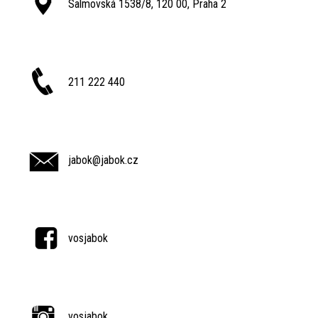
Salmovská 1538/8, 120 00, Praha 2
211 222 440
jabok@jabok.cz
vosjabok
vosjabok