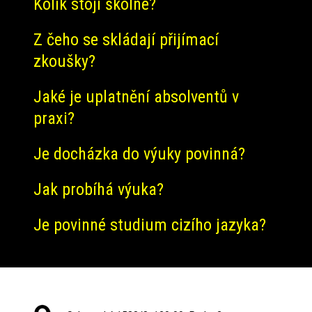
Kolik stojí školné?
Z čeho se skládají přijímací
zkoušky?
Jaké je uplatnění absolventů v
praxi?
Je docházka do výuky povinná?
Jak probíhá výuka?
Je povinné studium cizího jazyka?