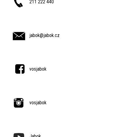
211 222 440
jabok@jabok.cz
vosjabok
vosjabok
Jabok