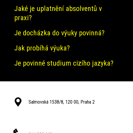
Jaké je uplatnění absolventů v
praxi?
Je docházka do výuky povinná?
Jak probíhá výuka?
Je povinné studium cizího jazyka?
Salmovská 1538/8, 120 00, Praha 2