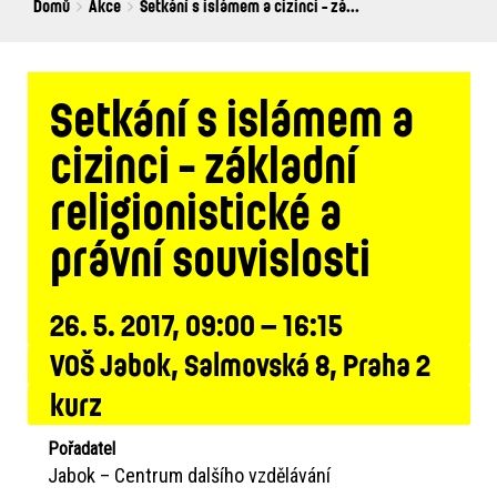
Breadcrumbs
You
Domů
Akce
Setkání s islámem a cizinci - zá...
are
here:
Setkání s islámem a
cizinci - základní
religionistické a
právní souvislosti
26. 5. 2017, 09:00 – 16:15
VOŠ Jabok, Salmovská 8, Praha 2
kurz
Pořadatel
Jabok – Centrum dalšího vzdělávání