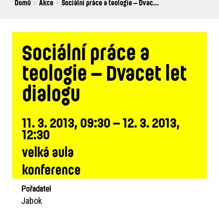
Breadcrumbs
You
Domů
Akce
Sociální práce a teologie – Dvac...
are
here:
Sociální práce a
teologie – Dvacet let
dialogu
11. 3. 2013, 09:30 – 12. 3. 2013,
12:30
velká aula
konference
Pořadatel
Jabok