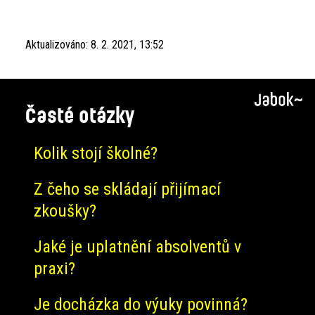
Aktualizováno:
8. 2. 2021, 13:52
Časté otázky
Kolik stojí školné?
Z čeho se skládají přijímací
zkoušky?
Jaké je uplatnění absolventů v
praxi?
Je docházka do výuky povinná?