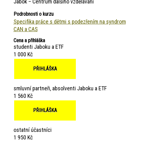
Jabok – Centrum dalšího vzdělávání
Podrobnosti o kurzu
Specifika práce s dětmi s podezřením na syndrom
CAN a CAS
Cena a přihláška
studenti Jaboku a ETF
1 000 Kč
PŘIHLÁŠKA
smluvní partneři, absolventi Jaboku a ETF
1 560 Kč
PŘIHLÁŠKA
ostatní účastníci
1 950 Kč