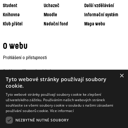
Student
Uchazeč
Další vzdělávání
Knihovna
Moodle
Informační systém
Klub přátel
Nadační fond
Mapa webu
O webu
Prohlášení o přístupnosti
Archiv staršího webu Jaboku
×
Tyto webové stránky používají soubory
cookie.
Tyto webové stránky používají soubory cookie ke zlepšení
uživatelského zážitku. Používáním našich webových stránek
souhlasíte se všemi soubory cookie v souladu s našimi zásadami
používání souborů cookie.
Více informací
NEZBYTNĚ NUTNÉ SOUBORY