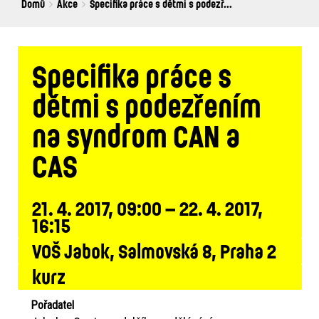
Breadcrumbs
You
Domů
Akce
Specifika práce s dětmi s podezř...
are
here:
Specifika práce s
dětmi s podezřením
na syndrom CAN a
CAS
21. 4. 2017, 09:00 – 22. 4. 2017,
16:15
VOŠ Jabok, Salmovská 8, Praha 2
kurz
Pořadatel