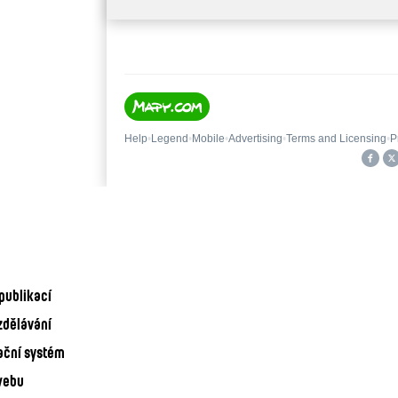
publikací
zdělávání
ační systém
webu