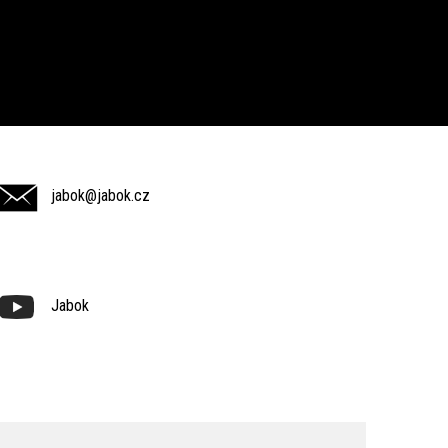
jabok@jabok.cz
Jabok