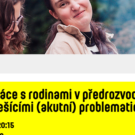
práce s rodinami v předroz
řešícími (akutní) problemati
20:15