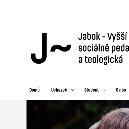
Domů
Uchazeč
Student
O nás