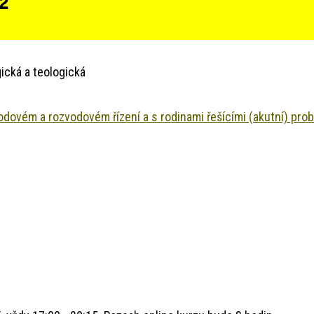
 2
ická a teologická
odovém a rozvodovém řízení a s rodinami řešícími (akutní) pro