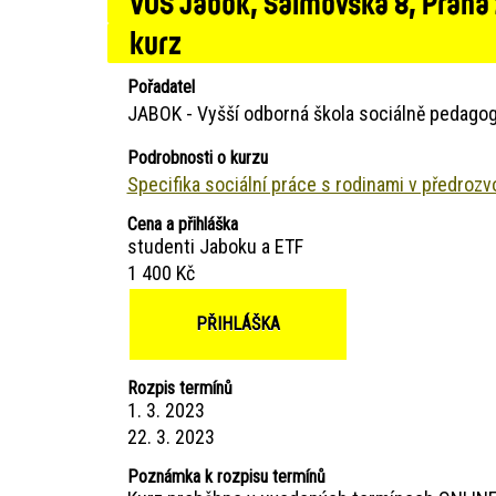
VOŠ Jabok, Salmovská 8, Praha
kurz
Pořadatel
JABOK - Vyšší odborná škola sociálně pedagog
Podrobnosti o kurzu
Specifika sociální práce s rodinami v předrozv
Cena a přihláška
studenti Jaboku a ETF
1 400 Kč
PŘIHLÁŠKA
Rozpis termínů
1. 3. 2023
22. 3. 2023
Poznámka k rozpisu termínů