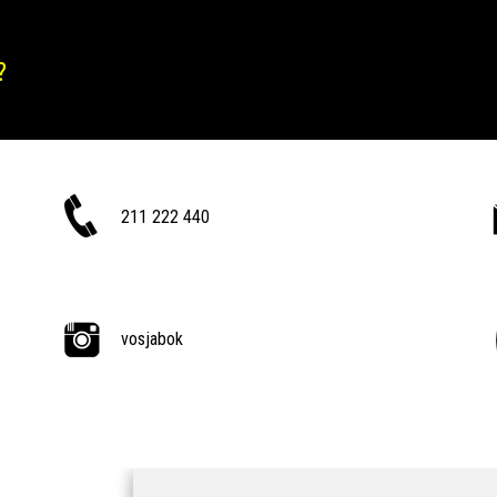
?
211 222 440
vosjabok