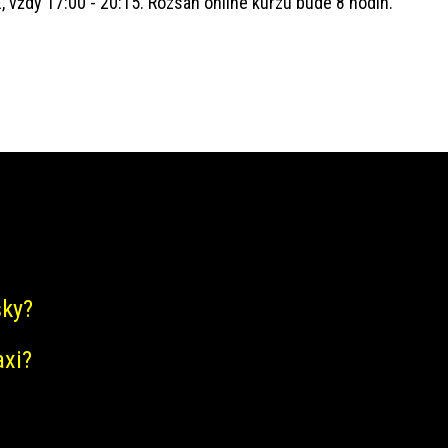
vždy 17:00 - 20:15. Rozsah online kurzu bude 8 hodin.
šky?
axi?