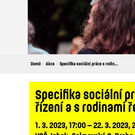
Breadcrumbs
You
Domů
Akce
Specifika sociální práce s rodin...
are
here:
Specifika sociální 
řízení a s rodinami 
1. 3. 2023, 17:00 – 22. 3. 2023, 