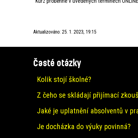
Kurz proběhne v uvedených termínech ONLINE, 
Aktualizováno:
25. 1. 2023, 19:15
Časté otázky
Kolik stojí školné?
Z čeho se skládají přijímací zkou
Jaké je uplatnění absolventů v pr
Je docházka do výuky povinná?